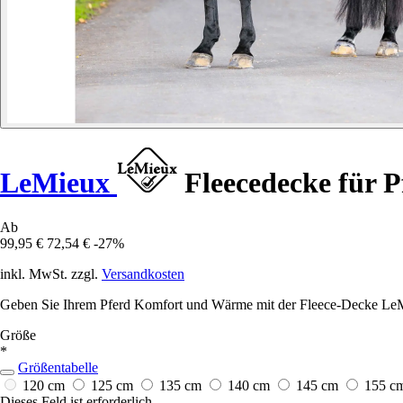
LeMieux
Fleecedecke für P
Ab
99,95 €
72,54 €
-27%
inkl. MwSt. zzgl.
Versandkosten
Geben Sie Ihrem Pferd Komfort und Wärme mit der Fleece-Decke LeMie
Größe
*
Größentabelle
120 cm
125 cm
135 cm
140 cm
145 cm
155 c
Dieses Feld ist erforderlich