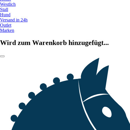
Westlich
Stall
Hund
Versand in 24h
Outlet
Marken
Wird zum Warenkorb hinzugefügt...