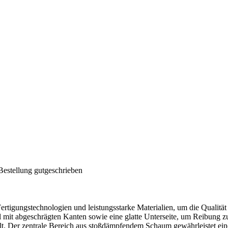
Bestellung gutgeschrieben
ertigungstechnologien und leistungsstarke Materialien, um die Qualität
il mit abgeschrägten Kanten sowie eine glatte Unterseite, um Reibung z
llt. Der zentrale Bereich aus stoßdämpfendem Schaum gewährleistet ein