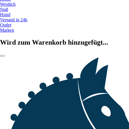
Westlich
Stall
Hund
Versand in 24h
Outlet
Marken
Wird zum Warenkorb hinzugefügt...