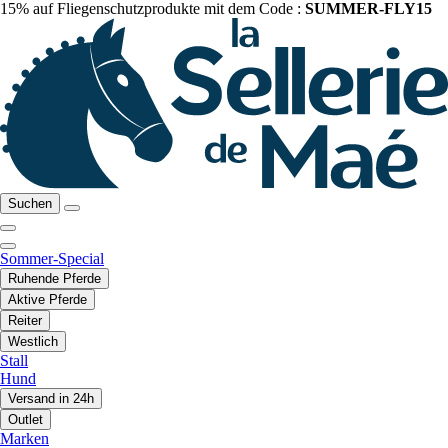
15% auf Fliegenschutzprodukte mit dem Code :
SUMMER-FLY15
Suchen
Sommer-Special
Ruhende Pferde
Aktive Pferde
Reiter
Westlich
Stall
Hund
Versand in 24h
Outlet
Marken