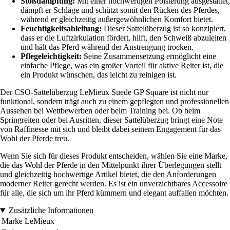
Stoßdämpfung:
Mit einer hochwertigen Polsterung ausgestattet,
dämpft er Schläge und schützt somit den Rücken des Pferdes,
während er gleichzeitig außergewöhnlichen Komfort bietet.
Feuchtigkeitsableitung:
Dieser Sattelüberzug ist so konzipiert,
dass er die Luftzirkulation fördert, hilft, den Schweiß abzuleiten
und hält das Pferd während der Anstrengung trocken.
Pflegeleichtigkeit:
Seine Zusammensetzung ermöglicht eine
einfache Pflege, was ein großer Vorteil für aktive Reiter ist, die
ein Produkt wünschen, das leicht zu reinigen ist.
Der CSO-Sattelüberzug LeMieux Suede GP Square ist nicht nur
funktional, sondern trägt auch zu einem gepflegten und professionellen
Aussehen bei Wettbewerben oder beim Training bei. Ob beim
Springreiten oder bei Ausritten, dieser Sattelüberzug bringt eine Note
von Raffinesse mit sich und bleibt dabei seinem Engagement für das
Wohl der Pferde treu.
Wenn Sie sich für dieses Produkt entscheiden, wählen Sie eine Marke,
die das Wohl der Pferde in den Mittelpunkt ihrer Überlegungen stellt
und gleichzeitig hochwertige Artikel bietet, die den Anforderungen
moderner Reiter gerecht werden. Es ist ein unverzichtbares Accessoire
für alle, die sich um ihr Pferd kümmern und elegant auffallen möchten.
Zusätzliche Informationen
Marke
LeMieux