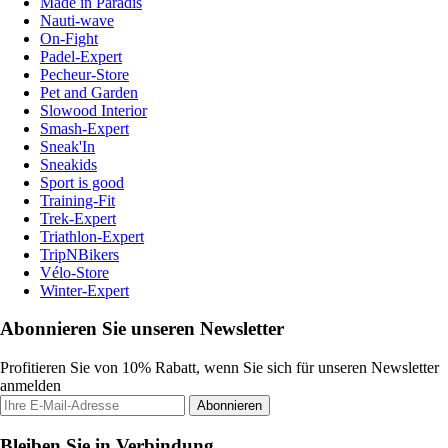
Made in Paradis
Nauti-wave
On-Fight
Padel-Expert
Pecheur-Store
Pet and Garden
Slowood Interior
Smash-Expert
Sneak'In
Sneakids
Sport is good
Training-Fit
Trek-Expert
Triathlon-Expert
TripNBikers
Vélo-Store
Winter-Expert
Abonnieren Sie unseren Newsletter
Profitieren Sie von 10% Rabatt, wenn Sie sich für unseren Newsletter
anmelden
Abonnieren
Bleiben Sie in Verbindung