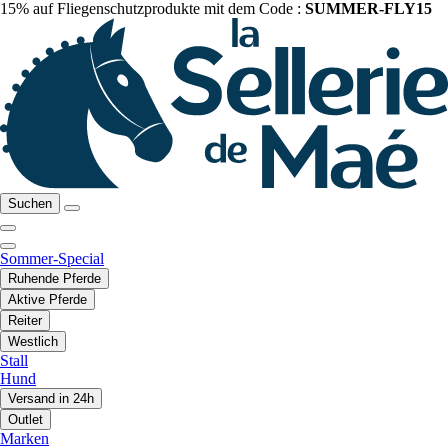
15% auf Fliegenschutzprodukte mit dem Code :
SUMMER-FLY15
Suchen
Sommer-Special
Ruhende Pferde
Aktive Pferde
Reiter
Westlich
Stall
Hund
Versand in 24h
Outlet
Marken