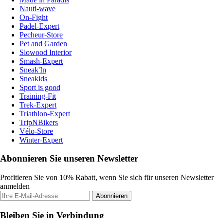
Nauti-wave
On-Fight
Padel-Expert
Pecheur-Store
Pet and Garden
Slowood Interior
Smash-Expert
Sneak'In
Sneakids
Sport is good
Training-Fit
Trek-Expert
Triathlon-Expert
TripNBikers
Vélo-Store
Winter-Expert
Abonnieren Sie unseren Newsletter
Profitieren Sie von 10% Rabatt, wenn Sie sich für unseren Newsletter
anmelden
Abonnieren
Bleiben Sie in Verbindung