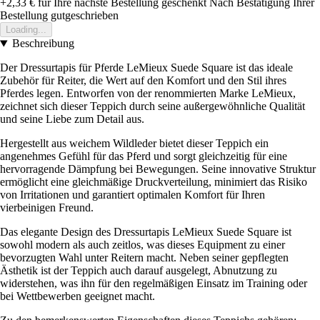
+2,33 €
für Ihre nächste Bestellung geschenkt
Nach Bestätigung Ihrer
Bestellung gutgeschrieben
Loading...
Beschreibung
Der Dressurtapis für Pferde LeMieux Suede Square ist das ideale
Zubehör für Reiter, die Wert auf den Komfort und den Stil ihres
Pferdes legen. Entworfen von der renommierten Marke LeMieux,
zeichnet sich dieser Teppich durch seine außergewöhnliche Qualität
und seine Liebe zum Detail aus.
Hergestellt aus weichem Wildleder bietet dieser Teppich ein
angenehmes Gefühl für das Pferd und sorgt gleichzeitig für eine
hervorragende Dämpfung bei Bewegungen. Seine innovative Struktur
ermöglicht eine gleichmäßige Druckverteilung, minimiert das Risiko
von Irritationen und garantiert optimalen Komfort für Ihren
vierbeinigen Freund.
Das elegante Design des Dressurtapis LeMieux Suede Square ist
sowohl modern als auch zeitlos, was dieses Equipment zu einer
bevorzugten Wahl unter Reitern macht. Neben seiner gepflegten
Ästhetik ist der Teppich auch darauf ausgelegt, Abnutzung zu
widerstehen, was ihn für den regelmäßigen Einsatz im Training oder
bei Wettbewerben geeignet macht.