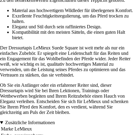
Zu den bemerkenswerten Eigenschaften dieses Teppichs gehören:
Material aus hochwertigem Wildleder für überlegenen Komfort.
Exzellente Feuchtigkeitsregulierung, um das Pferd trocken zu
halten.
Eleganz und Stil durch sein raffiniertes Design.
Kompatibilität mit den meisten Sätteln, die einen guten Halt
bietet.
Der Dressurtapis LeMieux Suede Square ist weit mehr als nur ein
einfaches Zubehör. Er spiegelt eine Leidenschaft für das Reiten und
ein Engagement für das Wohlbefinden der Pferde wider. Jeder Reiter
weiß, wie wichtig es ist, qualitativ hochwertiges Material zu
verwenden, um die Leistung seines Pferdes zu optimieren und das
Vertrauen zu stärken, das sie verbindet.
Ob Sie ein Anfänger oder ein erfahrener Reiter sind, dieser
Dressurtapis wird Sie bei Ihren Lektionen, Trainings oder
Wettbewerben begleiten und Ihrem Reitzubehör einen Hauch von
Eleganz verleihen. Entscheiden Sie sich für LeMieux und schenken
Sie Ihrem Pferd den Komfort, den es verdient, während Sie
gleichzeitig am Puls der Zeit bleiben.
Zusätzliche Informationen
Marke
LeMieux