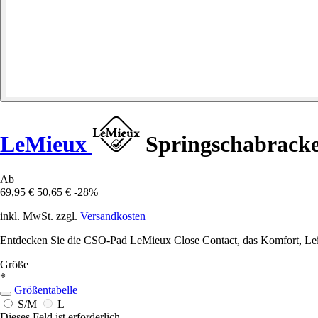
LeMieux
Springschabracke
Ab
69,95 €
50,65 €
-28%
inkl. MwSt. zzgl.
Versandkosten
Entdecken Sie die CSO-Pad LeMieux Close Contact, das Komfort, Leist
Größe
*
Größentabelle
S/M
L
Dieses Feld ist erforderlich