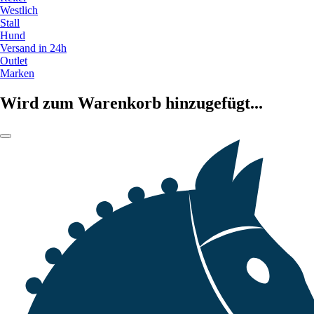
Westlich
Stall
Hund
Versand in 24h
Outlet
Marken
Wird zum Warenkorb hinzugefügt...