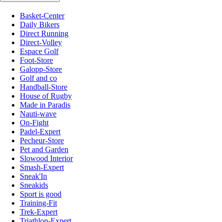
Basket-Center
Daily Bikers
Direct Running
Direct-Volley
Espace Golf
Foot-Store
Galopp-Store
Golf and co
Handball-Store
House of Rugby
Made in Paradis
Nauti-wave
On-Fight
Padel-Expert
Pecheur-Store
Pet and Garden
Slowood Interior
Smash-Expert
Sneak'In
Sneakids
Sport is good
Training-Fit
Trek-Expert
Triathlon-Expert