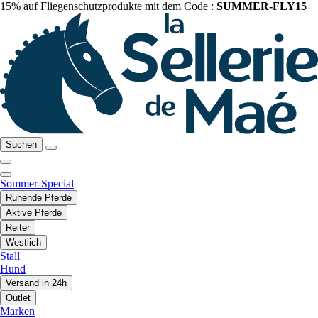
15% auf Fliegenschutzprodukte mit dem Code :
SUMMER-FLY15
Suchen
Sommer-Special
Ruhende Pferde
Aktive Pferde
Reiter
Westlich
Stall
Hund
Versand in 24h
Outlet
Marken