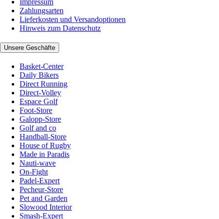
Impressum
Zahlungsarten
Lieferkosten und Versandoptionen
Hinweis zum Datenschutz
Unsere Geschäfte
Basket-Center
Daily Bikers
Direct Running
Direct-Volley
Espace Golf
Foot-Store
Galopp-Store
Golf and co
Handball-Store
House of Rugby
Made in Paradis
Nauti-wave
On-Fight
Padel-Expert
Pecheur-Store
Pet and Garden
Slowood Interior
Smash-Expert