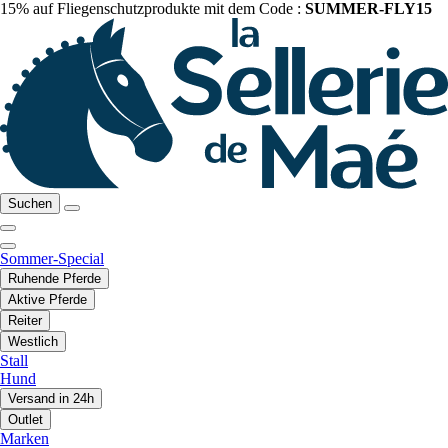
15% auf Fliegenschutzprodukte mit dem Code :
SUMMER-FLY15
Suchen
Sommer-Special
Ruhende Pferde
Aktive Pferde
Reiter
Westlich
Stall
Hund
Versand in 24h
Outlet
Marken