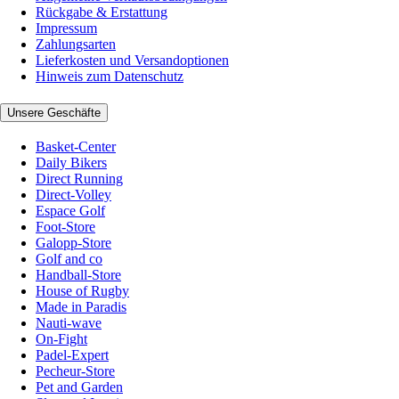
Rückgabe & Erstattung
Impressum
Zahlungsarten
Lieferkosten und Versandoptionen
Hinweis zum Datenschutz
Unsere Geschäfte
Basket-Center
Daily Bikers
Direct Running
Direct-Volley
Espace Golf
Foot-Store
Galopp-Store
Golf and co
Handball-Store
House of Rugby
Made in Paradis
Nauti-wave
On-Fight
Padel-Expert
Pecheur-Store
Pet and Garden