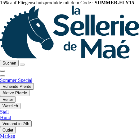
15% auf Fliegenschutzprodukte mit dem Code :
SUMMER-FLY15
Suchen
Sommer-Special
Ruhende Pferde
Aktive Pferde
Reiter
Westlich
Stall
Hund
Versand in 24h
Outlet
Marken