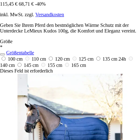
115,45 €
68,71 €
-40%
inkl. MwSt. zzgl.
Versandkosten
Geben Sie Ihrem Pferd den bestmöglichen Wärme Schutz mit der
Unterdecke LeMieux Kudos 100g, die Komfort und Eleganz vereint.
Größe
*
Größentabelle
100 cm
110 cm
120 cm
125 cm
135 cm
24h
140 cm
145 cm
155 cm
165 cm
Dieses Feld ist erforderlich