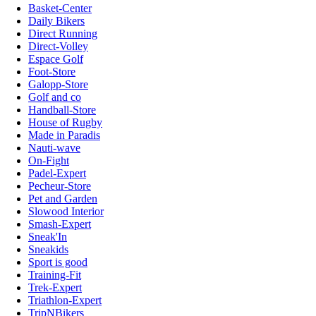
Basket-Center
Daily Bikers
Direct Running
Direct-Volley
Espace Golf
Foot-Store
Galopp-Store
Golf and co
Handball-Store
House of Rugby
Made in Paradis
Nauti-wave
On-Fight
Padel-Expert
Pecheur-Store
Pet and Garden
Slowood Interior
Smash-Expert
Sneak'In
Sneakids
Sport is good
Training-Fit
Trek-Expert
Triathlon-Expert
TripNBikers