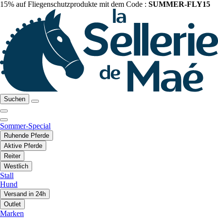
15% auf Fliegenschutzprodukte mit dem Code :
SUMMER-FLY15
Suchen
Sommer-Special
Ruhende Pferde
Aktive Pferde
Reiter
Westlich
Stall
Hund
Versand in 24h
Outlet
Marken