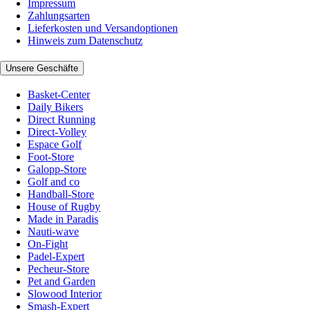
Impressum
Zahlungsarten
Lieferkosten und Versandoptionen
Hinweis zum Datenschutz
Unsere Geschäfte
Basket-Center
Daily Bikers
Direct Running
Direct-Volley
Espace Golf
Foot-Store
Galopp-Store
Golf and co
Handball-Store
House of Rugby
Made in Paradis
Nauti-wave
On-Fight
Padel-Expert
Pecheur-Store
Pet and Garden
Slowood Interior
Smash-Expert