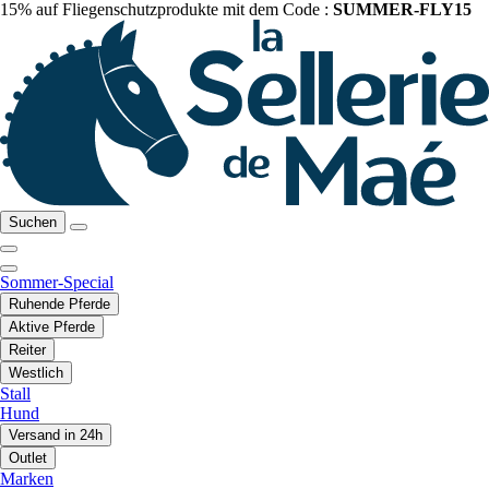
15% auf Fliegenschutzprodukte mit dem Code :
SUMMER-FLY15
Suchen
Sommer-Special
Ruhende Pferde
Aktive Pferde
Reiter
Westlich
Stall
Hund
Versand in 24h
Outlet
Marken