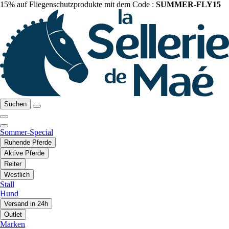
15% auf Fliegenschutzprodukte mit dem Code :
SUMMER-FLY15
Suchen
Sommer-Special
Ruhende Pferde
Aktive Pferde
Reiter
Westlich
Stall
Hund
Versand in 24h
Outlet
Marken