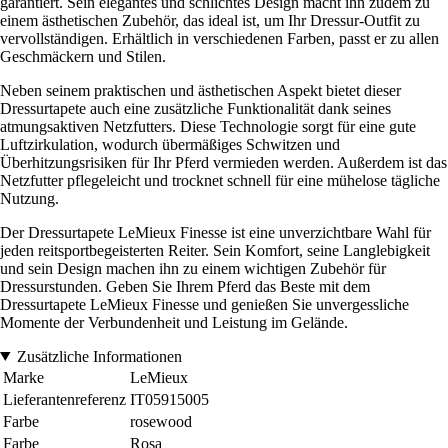
garantiert. Sein elegantes und schlichtes Design macht ihn zudem zu
einem ästhetischen Zubehör, das ideal ist, um Ihr Dressur-Outfit zu
vervollständigen. Erhältlich in verschiedenen Farben, passt er zu allen
Geschmäckern und Stilen.
Neben seinem praktischen und ästhetischen Aspekt bietet dieser
Dressurtapete auch eine zusätzliche Funktionalität dank seines
atmungsaktiven Netzfutters. Diese Technologie sorgt für eine gute
Luftzirkulation, wodurch übermäßiges Schwitzen und
Überhitzungsrisiken für Ihr Pferd vermieden werden. Außerdem ist das
Netzfutter pflegeleicht und trocknet schnell für eine mühelose tägliche
Nutzung.
Der Dressurtapete LeMieux Finesse ist eine unverzichtbare Wahl für
jeden reitsportbegeisterten Reiter. Sein Komfort, seine Langlebigkeit
und sein Design machen ihn zu einem wichtigen Zubehör für
Dressurstunden. Geben Sie Ihrem Pferd das Beste mit dem
Dressurtapete LeMieux Finesse und genießen Sie unvergessliche
Momente der Verbundenheit und Leistung im Gelände.
Zusätzliche Informationen
Marke
LeMieux
Lieferantenreferenz
IT05915005
Farbe
rosewood
Farbe
Rosa