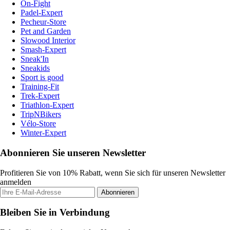
On-Fight
Padel-Expert
Pecheur-Store
Pet and Garden
Slowood Interior
Smash-Expert
Sneak'In
Sneakids
Sport is good
Training-Fit
Trek-Expert
Triathlon-Expert
TripNBikers
Vélo-Store
Winter-Expert
Abonnieren Sie unseren Newsletter
Profitieren Sie von 10% Rabatt, wenn Sie sich für unseren Newsletter
anmelden
Abonnieren
Bleiben Sie in Verbindung