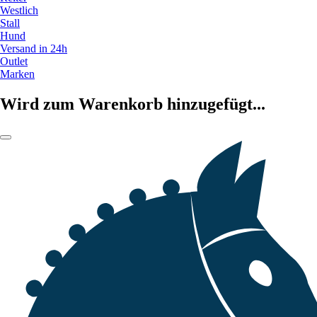
Westlich
Stall
Hund
Versand in 24h
Outlet
Marken
Wird zum Warenkorb hinzugefügt...