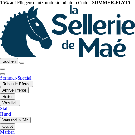
15% auf Fliegenschutzprodukte mit dem Code :
SUMMER-FLY15
Suchen
Sommer-Special
Ruhende Pferde
Aktive Pferde
Reiter
Westlich
Stall
Hund
Versand in 24h
Outlet
Marken