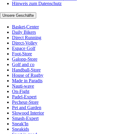
Hinweis zum Datenschutz
Unsere Geschäfte
Basket-Center
Daily Bikers
Direct Running
Direct-Volley
Espace Golf
Foot-Store
Galopp-Store
Golf and co
Handball-Store
House of Rugby
Made in Paradis
Nauti-wave
On-Fight
Padel-Expert
Pecheur-Store
Pet and Garden
Slowood Interior
Smash-Expert
Sneak'In
Sneakids