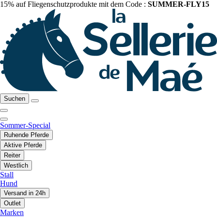
15% auf Fliegenschutzprodukte mit dem Code :
SUMMER-FLY15
Suchen
Sommer-Special
Ruhende Pferde
Aktive Pferde
Reiter
Westlich
Stall
Hund
Versand in 24h
Outlet
Marken