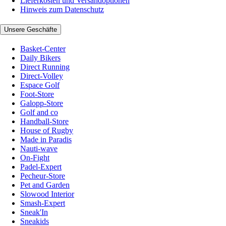
Lieferkosten und Versandoptionen
Hinweis zum Datenschutz
Unsere Geschäfte
Basket-Center
Daily Bikers
Direct Running
Direct-Volley
Espace Golf
Foot-Store
Galopp-Store
Golf and co
Handball-Store
House of Rugby
Made in Paradis
Nauti-wave
On-Fight
Padel-Expert
Pecheur-Store
Pet and Garden
Slowood Interior
Smash-Expert
Sneak'In
Sneakids