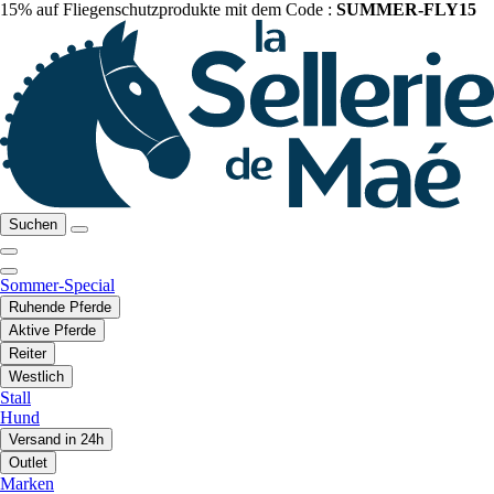
15% auf Fliegenschutzprodukte mit dem Code :
SUMMER-FLY15
Suchen
Sommer-Special
Ruhende Pferde
Aktive Pferde
Reiter
Westlich
Stall
Hund
Versand in 24h
Outlet
Marken