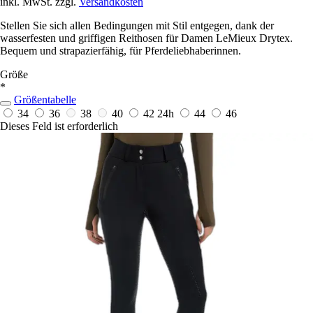
inkl. MwSt. zzgl.
Versandkosten
Stellen Sie sich allen Bedingungen mit Stil entgegen, dank der
wasserfesten und griffigen Reithosen für Damen LeMieux Drytex.
Bequem und strapazierfähig, für Pferdeliebhaberinnen.
Größe
*
Größentabelle
34
36
38
40
42
24h
44
46
Dieses Feld ist erforderlich