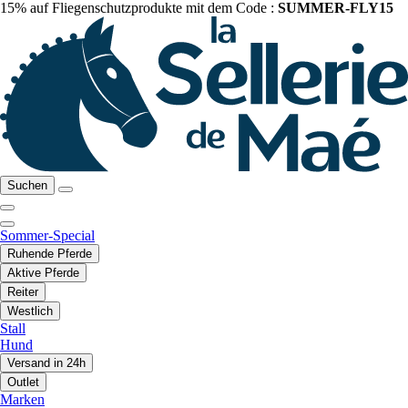
15% auf Fliegenschutzprodukte mit dem Code :
SUMMER-FLY15
Suchen
Sommer-Special
Ruhende Pferde
Aktive Pferde
Reiter
Westlich
Stall
Hund
Versand in 24h
Outlet
Marken