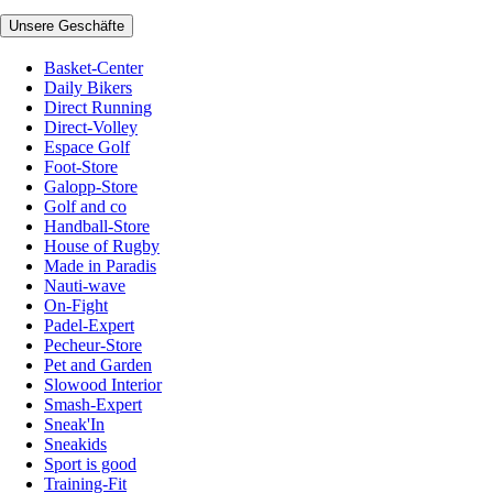
Unsere Geschäfte
Basket-Center
Daily Bikers
Direct Running
Direct-Volley
Espace Golf
Foot-Store
Galopp-Store
Golf and co
Handball-Store
House of Rugby
Made in Paradis
Nauti-wave
On-Fight
Padel-Expert
Pecheur-Store
Pet and Garden
Slowood Interior
Smash-Expert
Sneak'In
Sneakids
Sport is good
Training-Fit