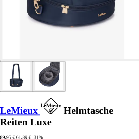
LeMieux
Helmtasche
Reiten Luxe
89,95 €
61,89 €
-31%