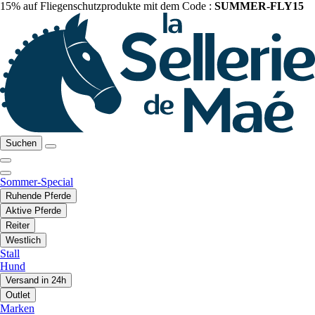
15% auf Fliegenschutzprodukte mit dem Code :
SUMMER-FLY15
Suchen
Sommer-Special
Ruhende Pferde
Aktive Pferde
Reiter
Westlich
Stall
Hund
Versand in 24h
Outlet
Marken