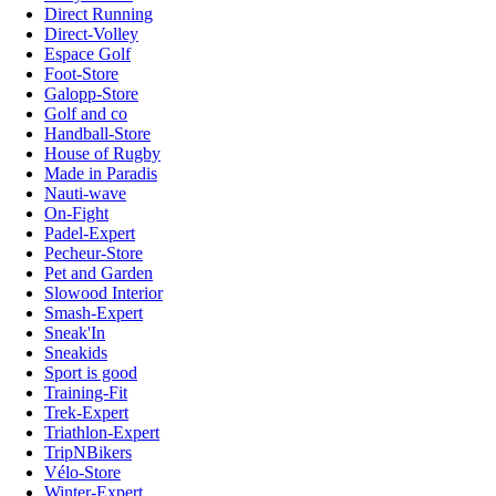
Direct Running
Direct-Volley
Espace Golf
Foot-Store
Galopp-Store
Golf and co
Handball-Store
House of Rugby
Made in Paradis
Nauti-wave
On-Fight
Padel-Expert
Pecheur-Store
Pet and Garden
Slowood Interior
Smash-Expert
Sneak'In
Sneakids
Sport is good
Training-Fit
Trek-Expert
Triathlon-Expert
TripNBikers
Vélo-Store
Winter-Expert