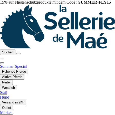
15% auf Fliegenschutzprodukte mit dem Code :
SUMMER-FLY15
Suchen
Sommer-Special
Ruhende Pferde
Aktive Pferde
Reiter
Westlich
Stall
Hund
Versand in 24h
Outlet
Marken