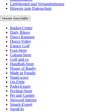
Lieferkosten und Versandoptionen
Hinweis zum Datenschutz
Unsere Geschäfte
Basket-Center
Daily Bikers
Direct Running
Direct-Volley
Espace Golf
Foot-Store
Galopp-Store
Golf and co
Handball-Store
House of Rugby
Made in Paradis
Nauti-wave
On-Fight
Padel-Expert
Pecheur-Store
Pet and Garden
Slowood Interior
Smash-Expert
Sneak'In