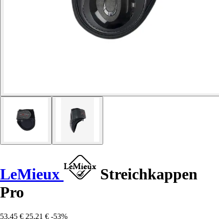
LeMieux
Streichkappen
Pro
53,45 €
25,21 €
-53%