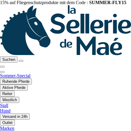
15% auf Fliegenschutzprodukte mit dem Code :
SUMMER-FLY15
Suchen
Sommer-Special
Ruhende Pferde
Aktive Pferde
Reiter
Westlich
Stall
Hund
Versand in 24h
Outlet
Marken