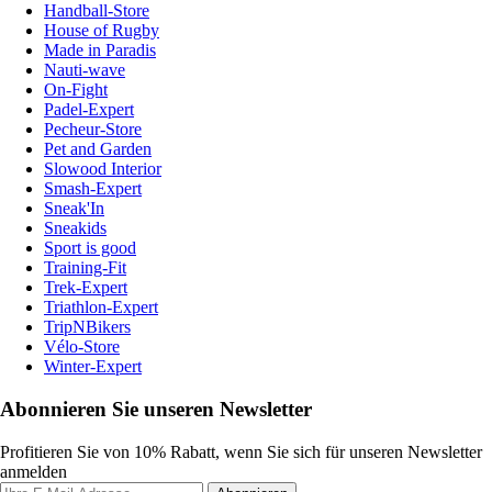
Handball-Store
House of Rugby
Made in Paradis
Nauti-wave
On-Fight
Padel-Expert
Pecheur-Store
Pet and Garden
Slowood Interior
Smash-Expert
Sneak'In
Sneakids
Sport is good
Training-Fit
Trek-Expert
Triathlon-Expert
TripNBikers
Vélo-Store
Winter-Expert
Abonnieren Sie unseren Newsletter
Profitieren Sie von 10% Rabatt, wenn Sie sich für unseren Newsletter
anmelden