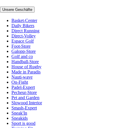
Unsere Geschäfte
Basket-Center
Daily Bikers
Direct Running
Direct-Volley
Espace Golf
Foot-Store
Galopp-Store
Golf and co
Handball-Store
House of Rugby
Made in Paradis
Nauti-wave
On-Fight
Padel-Expert
Pecheur-Store
Pet and Garden
Slowood Interior
Smash-Expert
Sneak'In
Sneakids
Sport is good