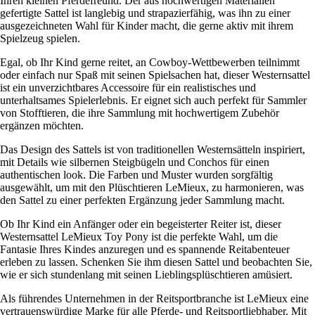
Ihren kleinen Pferdefreund. Der aus hochwertigen Materialien
gefertigte Sattel ist langlebig und strapazierfähig, was ihn zu einer
ausgezeichneten Wahl für Kinder macht, die gerne aktiv mit ihrem
Spielzeug spielen.
Egal, ob Ihr Kind gerne reitet, an Cowboy-Wettbewerben teilnimmt
oder einfach nur Spaß mit seinen Spielsachen hat, dieser Westernsattel
ist ein unverzichtbares Accessoire für ein realistisches und
unterhaltsames Spielerlebnis. Er eignet sich auch perfekt für Sammler
von Stofftieren, die ihre Sammlung mit hochwertigem Zubehör
ergänzen möchten.
Das Design des Sattels ist von traditionellen Westernsätteln inspiriert,
mit Details wie silbernen Steigbügeln und Conchos für einen
authentischen look. Die Farben und Muster wurden sorgfältig
ausgewählt, um mit den Plüschtieren LeMieux, zu harmonieren, was
den Sattel zu einer perfekten Ergänzung jeder Sammlung macht.
Ob Ihr Kind ein Anfänger oder ein begeisterter Reiter ist, dieser
Westernsattel LeMieux Toy Pony ist die perfekte Wahl, um die
Fantasie Ihres Kindes anzuregen und es spannende Reitabenteuer
erleben zu lassen. Schenken Sie ihm diesen Sattel und beobachten Sie,
wie er sich stundenlang mit seinen Lieblingsplüschtieren amüsiert.
Als führendes Unternehmen in der Reitsportbranche ist LeMieux eine
vertrauenswürdige Marke für alle Pferde- und Reitsportliebhaber. Mit