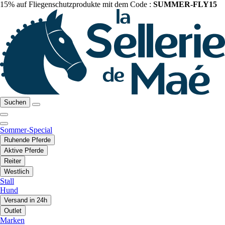
15% auf Fliegenschutzprodukte mit dem Code :
SUMMER-FLY15
Suchen
Sommer-Special
Ruhende Pferde
Aktive Pferde
Reiter
Westlich
Stall
Hund
Versand in 24h
Outlet
Marken