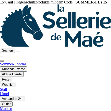
15% auf Fliegenschutzprodukte mit dem Code :
SUMMER-FLY15
Suchen
Sommer-Special
Ruhende Pferde
Aktive Pferde
Reiter
Westlich
Stall
Hund
Versand in 24h
Outlet
Marken