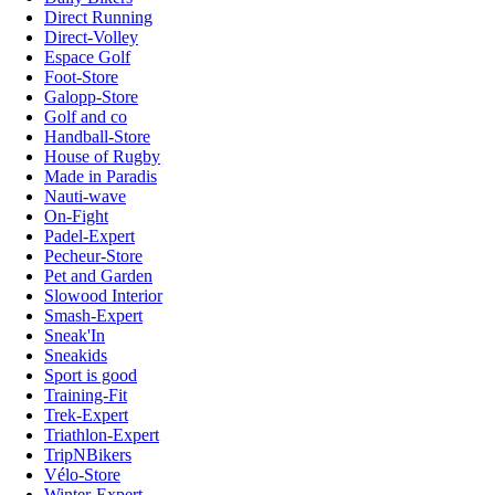
Direct Running
Direct-Volley
Espace Golf
Foot-Store
Galopp-Store
Golf and co
Handball-Store
House of Rugby
Made in Paradis
Nauti-wave
On-Fight
Padel-Expert
Pecheur-Store
Pet and Garden
Slowood Interior
Smash-Expert
Sneak'In
Sneakids
Sport is good
Training-Fit
Trek-Expert
Triathlon-Expert
TripNBikers
Vélo-Store
Winter-Expert