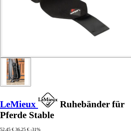
LeMieux
Ruhebänder für
Pferde Stable
52,45 €
36,25 €
-31%