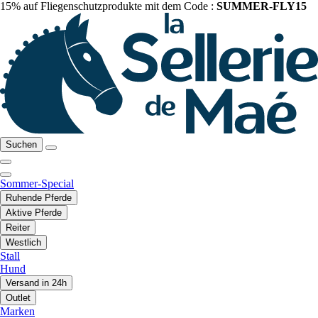
15% auf Fliegenschutzprodukte mit dem Code :
SUMMER-FLY15
Suchen
Sommer-Special
Ruhende Pferde
Aktive Pferde
Reiter
Westlich
Stall
Hund
Versand in 24h
Outlet
Marken