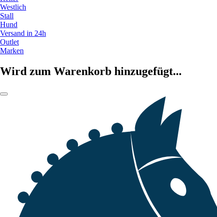
Westlich
Stall
Hund
Versand in 24h
Outlet
Marken
Wird zum Warenkorb hinzugefügt...