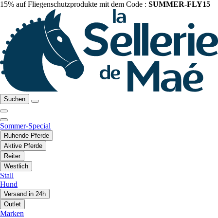
15% auf Fliegenschutzprodukte mit dem Code :
SUMMER-FLY15
Suchen
Sommer-Special
Ruhende Pferde
Aktive Pferde
Reiter
Westlich
Stall
Hund
Versand in 24h
Outlet
Marken