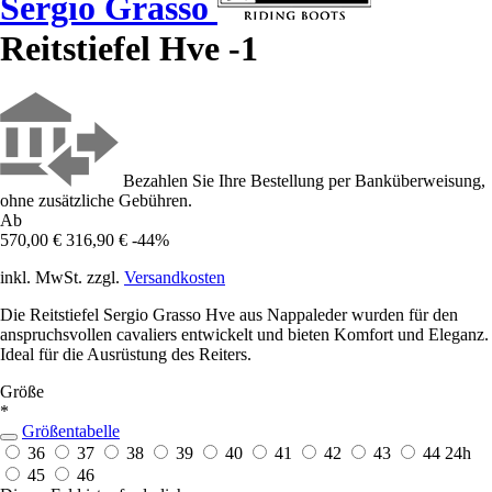
Sergio Grasso
Reitstiefel Hve -1
Bezahlen Sie Ihre Bestellung per Banküberweisung,
ohne zusätzliche Gebühren.
Ab
570,00 €
316,90 €
-44%
inkl. MwSt. zzgl.
Versandkosten
Die Reitstiefel Sergio Grasso Hve aus Nappaleder wurden für den
anspruchsvollen cavaliers entwickelt und bieten Komfort und Eleganz.
Ideal für die Ausrüstung des Reiters.
Größe
*
Größentabelle
36
37
38
39
40
41
42
43
44
24h
45
46