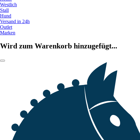
Westlich
Stall
Hund
Versand in 24h
Outlet
Marken
Wird zum Warenkorb hinzugefügt...