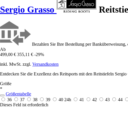
Sergio Grasso
Reitsti
Bezahlen Sie Ihre Bestellung per Banküberweisung, 
Ab
499,00 €
355,11 €
-29%
inkl. MwSt. zzgl.
Versandkosten
Entdecken Sie die Exzellenz des Reitsports mit den Reitstiefeln Sergi
Größe
*
Größentabelle
36
37
38
39
40
24h
41
42
43
44
Dieses Feld ist erforderlich