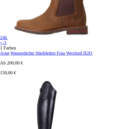
24h
+-3
1 Farben
Ariat
Wasserdichte Stiefeletten Frau Wexford H2O
Ab
200,00 €
150,00 €