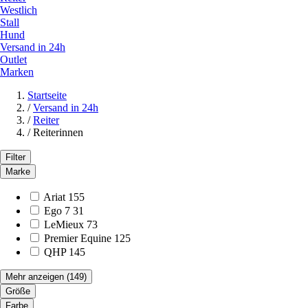
Westlich
Stall
Hund
Versand in 24h
Outlet
Marken
Startseite
/
Versand in 24h
/
Reiter
/
Reiterinnen
Filter
Marke
Ariat
155
Ego 7
31
LeMieux
73
Premier Equine
125
QHP
145
Mehr anzeigen
(149)
Größe
Farbe