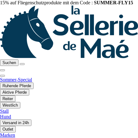
15% auf Fliegenschutzprodukte mit dem Code :
SUMMER-FLY15
Suchen
Sommer-Special
Ruhende Pferde
Aktive Pferde
Reiter
Westlich
Stall
Hund
Versand in 24h
Outlet
Marken