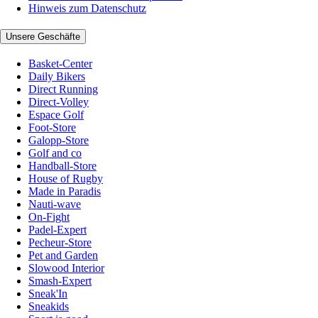
Hinweis zum Datenschutz
Unsere Geschäfte
Basket-Center
Daily Bikers
Direct Running
Direct-Volley
Espace Golf
Foot-Store
Galopp-Store
Golf and co
Handball-Store
House of Rugby
Made in Paradis
Nauti-wave
On-Fight
Padel-Expert
Pecheur-Store
Pet and Garden
Slowood Interior
Smash-Expert
Sneak'In
Sneakids