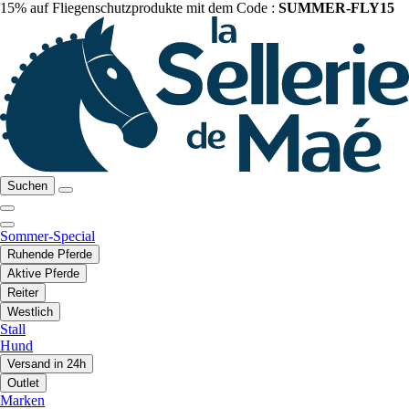
15% auf Fliegenschutzprodukte mit dem Code :
SUMMER-FLY15
Suchen
Sommer-Special
Ruhende Pferde
Aktive Pferde
Reiter
Westlich
Stall
Hund
Versand in 24h
Outlet
Marken