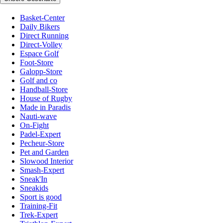
Basket-Center
Daily Bikers
Direct Running
Direct-Volley
Espace Golf
Foot-Store
Galopp-Store
Golf and co
Handball-Store
House of Rugby
Made in Paradis
Nauti-wave
On-Fight
Padel-Expert
Pecheur-Store
Pet and Garden
Slowood Interior
Smash-Expert
Sneak'In
Sneakids
Sport is good
Training-Fit
Trek-Expert