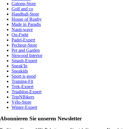
Galopp-Store
Golf and co
Handball-Store
House of Rugby
Made in Paradis
Nauti-wave
On-Fight
Padel-Expert
Pecheur-Store
Pet and Garden
Slowood Interior
Smash-Expert
Sneak'In
Sneakids
Sport is good
Training-Fit
Trek-Expert
Triathlon-Expert
TripNBikers
Vélo-Store
Winter-Expert
Abonnieren Sie unseren Newsletter