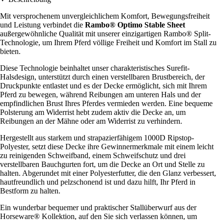
Mit versprochenem unvergleichlichem Komfort, Bewegungsfreiheit
und Leistung verbindet die
Rambo® Optimo Stable Sheet
außergewöhnliche Qualität mit unserer einzigartigen Rambo® Split-
Technologie, um Ihrem Pferd völlige Freiheit und Komfort im Stall zu
bieten.
Diese Technologie beinhaltet unser charakteristisches Surefit-
Halsdesign, unterstützt durch einen verstellbaren Brustbereich, der
Druckpunkte entlastet und es der Decke ermöglicht, sich mit Ihrem
Pferd zu bewegen, während Reibungen am unteren Hals und der
empfindlichen Brust Ihres Pferdes vermieden werden. Eine bequeme
Polsterung am Widerrist hebt zudem aktiv die Decke an, um
Reibungen an der Mähne oder am Widerrist zu verhindern.
Hergestellt aus starkem und strapazierfähigem 1000D Ripstop-
Polyester, setzt diese Decke ihre Gewinnermerkmale mit einem leicht
zu reinigenden Schweifband, einem Schweifschutz und drei
verstellbaren Bauchgurten fort, um die Decke an Ort und Stelle zu
halten. Abgerundet mit einer Polyesterfutter, die den Glanz verbessert,
hautfreundlich und pelzschonend ist und dazu hilft, Ihr Pferd in
Bestform zu halten.
Ein wunderbar bequemer und praktischer Stallüberwurf aus der
Horseware® Kollektion, auf den Sie sich verlassen können, um