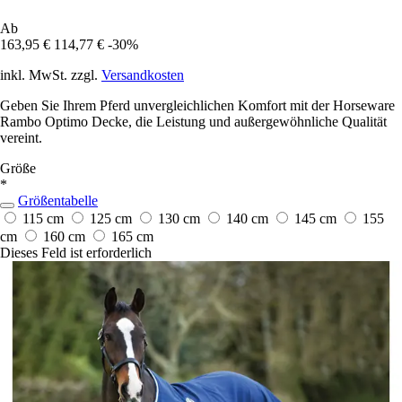
Ab
163,95 €
114,77 €
-30%
inkl. MwSt. zzgl.
Versandkosten
Geben Sie Ihrem Pferd unvergleichlichen Komfort mit der Horseware
Rambo Optimo Decke, die Leistung und außergewöhnliche Qualität
vereint.
Größe
*
Größentabelle
115 cm
125 cm
130 cm
140 cm
145 cm
155
cm
160 cm
165 cm
Dieses Feld ist erforderlich