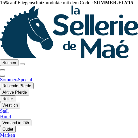
15% auf Fliegenschutzprodukte mit dem Code :
SUMMER-FLY15
Suchen
Sommer-Special
Ruhende Pferde
Aktive Pferde
Reiter
Westlich
Stall
Hund
Versand in 24h
Outlet
Marken