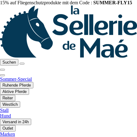
15% auf Fliegenschutzprodukte mit dem Code :
SUMMER-FLY15
Suchen
Sommer-Special
Ruhende Pferde
Aktive Pferde
Reiter
Westlich
Stall
Hund
Versand in 24h
Outlet
Marken