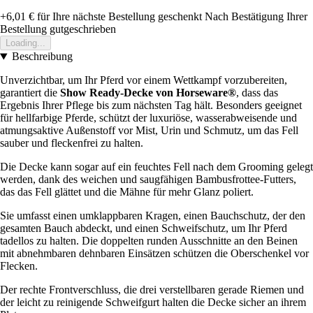
+6,01 €
für Ihre nächste Bestellung geschenkt
Nach Bestätigung Ihrer
Bestellung gutgeschrieben
Loading...
Beschreibung
Unverzichtbar, um Ihr Pferd vor einem Wettkampf vorzubereiten,
garantiert die
Show Ready-Decke von Horseware®
, dass das
Ergebnis Ihrer Pflege bis zum nächsten Tag hält. Besonders geeignet
für hellfarbige Pferde, schützt der luxuriöse, wasserabweisende und
atmungsaktive Außenstoff vor Mist, Urin und Schmutz, um das Fell
sauber und fleckenfrei zu halten.
Die Decke kann sogar auf ein feuchtes Fell nach dem Grooming gelegt
werden, dank des weichen und saugfähigen Bambusfrottee-Futters,
das das Fell glättet und die Mähne für mehr Glanz poliert.
Sie umfasst einen umklappbaren Kragen, einen Bauchschutz, der den
gesamten Bauch abdeckt, und einen Schweifschutz, um Ihr Pferd
tadellos zu halten. Die doppelten runden Ausschnitte an den Beinen
mit abnehmbaren dehnbaren Einsätzen schützen die Oberschenkel vor
Flecken.
Der rechte Frontverschluss, die drei verstellbaren gerade Riemen und
der leicht zu reinigende Schweifgurt halten die Decke sicher an ihrem