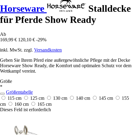
Horseware
Stalldecke
für Pferde Show Ready
Ab
169,99 €
120,10 €
-29%
inkl. MwSt. zzgl.
Versandkosten
Geben Sie Ihrem Pferd eine außergewöhnliche Pflege mit der Decke
Horseware Show Ready, die Komfort und optimalen Schutz vor dem
Wettkampf vereint.
Größe
*
Größentabelle
115 cm
125 cm
130 cm
140 cm
145 cm
155
cm
160 cm
165 cm
Dieses Feld ist erforderlich