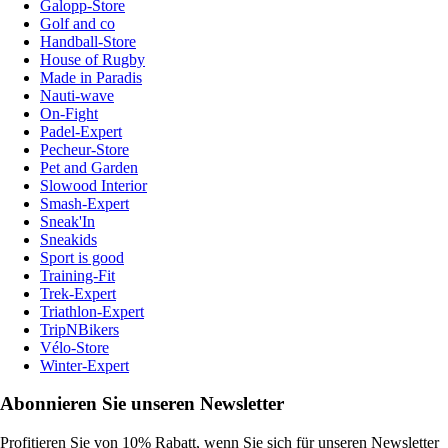
Galopp-Store
Golf and co
Handball-Store
House of Rugby
Made in Paradis
Nauti-wave
On-Fight
Padel-Expert
Pecheur-Store
Pet and Garden
Slowood Interior
Smash-Expert
Sneak'In
Sneakids
Sport is good
Training-Fit
Trek-Expert
Triathlon-Expert
TripNBikers
Vélo-Store
Winter-Expert
Abonnieren Sie unseren Newsletter
Profitieren Sie von 10% Rabatt, wenn Sie sich für unseren Newsletter