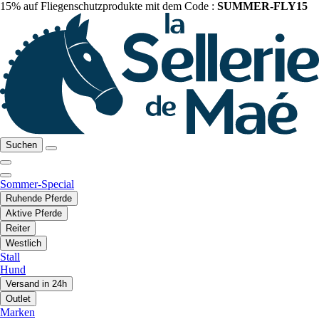
15% auf Fliegenschutzprodukte mit dem Code :
SUMMER-FLY15
Suchen
Sommer-Special
Ruhende Pferde
Aktive Pferde
Reiter
Westlich
Stall
Hund
Versand in 24h
Outlet
Marken