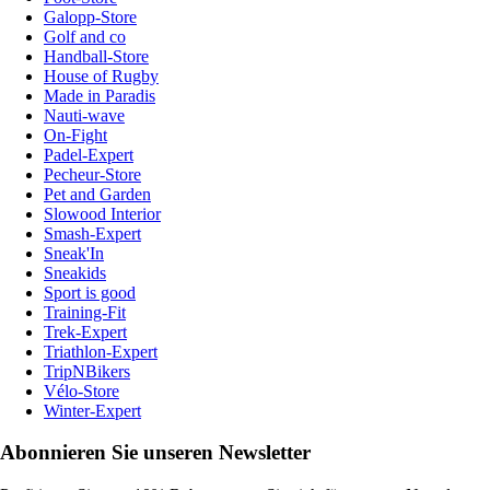
Galopp-Store
Golf and co
Handball-Store
House of Rugby
Made in Paradis
Nauti-wave
On-Fight
Padel-Expert
Pecheur-Store
Pet and Garden
Slowood Interior
Smash-Expert
Sneak'In
Sneakids
Sport is good
Training-Fit
Trek-Expert
Triathlon-Expert
TripNBikers
Vélo-Store
Winter-Expert
Abonnieren Sie unseren Newsletter