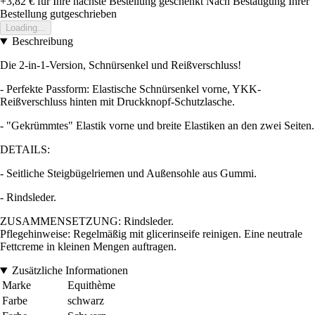
+3,82 €
für Ihre nächste Bestellung geschenkt
Nach Bestätigung Ihrer
Bestellung gutgeschrieben
Loading...
Beschreibung
Die 2-in-1-Version, Schnürsenkel und Reißverschluss!
- Perfekte Passform: Elastische Schnürsenkel vorne, YKK-
Reißverschluss hinten mit Druckknopf-Schutzlasche.
- "Gekrümmtes" Elastik vorne und breite Elastiken an den zwei Seiten.
DETAILS:
- Seitliche Steigbügelriemen und Außensohle aus Gummi.
- Rindsleder.
ZUSAMMENSETZUNG: Rindsleder.
Pflegehinweise: Regelmäßig mit glicerinseife reinigen. Eine neutrale
Fettcreme in kleinen Mengen auftragen.
Zusätzliche Informationen
Marke
Equithème
Farbe
schwarz