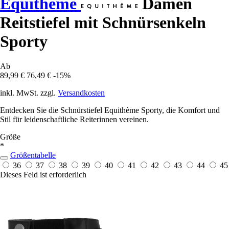
Equithème
Damen
Reitstiefel mit Schnürsenkeln
Sporty
Ab
89,99 €
76,49 €
-15%
inkl. MwSt. zzgl.
Versandkosten
Entdecken Sie die Schnürstiefel Equithème Sporty, die Komfort und
Stil für leidenschaftliche Reiterinnen vereinen.
Größe
*
Größentabelle
36
37
38
39
40
41
42
43
44
45
Dieses Feld ist erforderlich