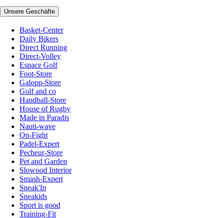
Unsere Geschäfte
Basket-Center
Daily Bikers
Direct Running
Direct-Volley
Espace Golf
Foot-Store
Galopp-Store
Golf and co
Handball-Store
House of Rugby
Made in Paradis
Nauti-wave
On-Fight
Padel-Expert
Pecheur-Store
Pet and Garden
Slowood Interior
Smash-Expert
Sneak'In
Sneakids
Sport is good
Training-Fit