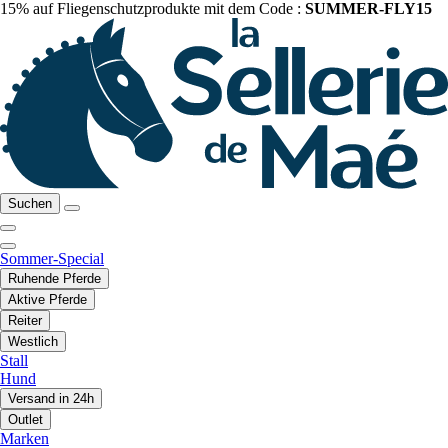
15% auf Fliegenschutzprodukte mit dem Code :
SUMMER-FLY15
Suchen
Sommer-Special
Ruhende Pferde
Aktive Pferde
Reiter
Westlich
Stall
Hund
Versand in 24h
Outlet
Marken