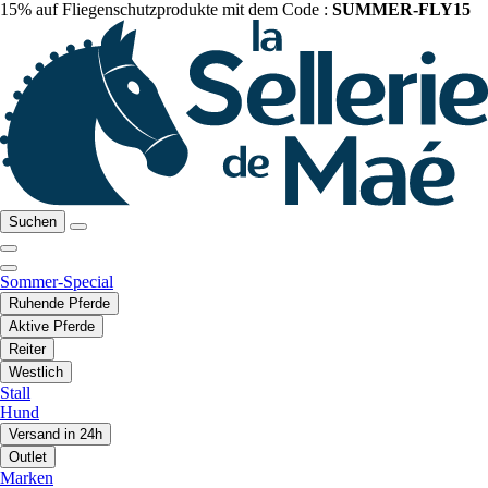
15% auf Fliegenschutzprodukte mit dem Code :
SUMMER-FLY15
Suchen
Sommer-Special
Ruhende Pferde
Aktive Pferde
Reiter
Westlich
Stall
Hund
Versand in 24h
Outlet
Marken