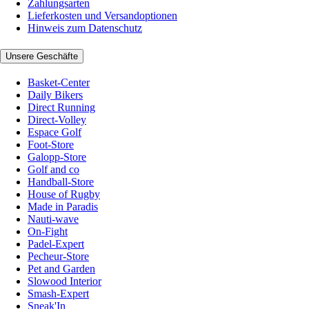
Zahlungsarten
Lieferkosten und Versandoptionen
Hinweis zum Datenschutz
Unsere Geschäfte
Basket-Center
Daily Bikers
Direct Running
Direct-Volley
Espace Golf
Foot-Store
Galopp-Store
Golf and co
Handball-Store
House of Rugby
Made in Paradis
Nauti-wave
On-Fight
Padel-Expert
Pecheur-Store
Pet and Garden
Slowood Interior
Smash-Expert
Sneak'In