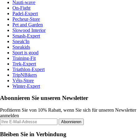
Nauti-wave
On-Fight
Padel-Expert
Pecheur-Store
Pet and Garden
Slowood Interior
Smash-Expert
Sneak'In
Sneakids
Sport is good
Training-Fit
Trek-Expert
Triathlon-Expert
TripNBikers
Vélo-Store
Winter-Expert
Abonnieren Sie unseren Newsletter
Profitieren Sie von 10% Rabatt, wenn Sie sich für unseren Newsletter
anmelden
Abonnieren
Bleiben Sie in Verbindung