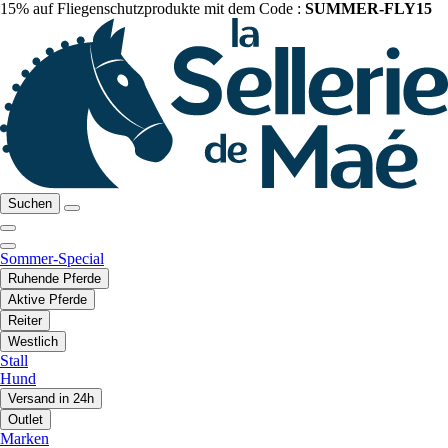
15% auf Fliegenschutzprodukte mit dem Code :
SUMMER-FLY15
Suchen
Sommer-Special
Ruhende Pferde
Aktive Pferde
Reiter
Westlich
Stall
Hund
Versand in 24h
Outlet
Marken