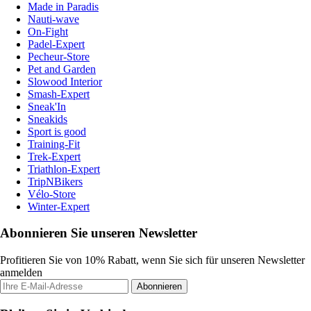
Made in Paradis
Nauti-wave
On-Fight
Padel-Expert
Pecheur-Store
Pet and Garden
Slowood Interior
Smash-Expert
Sneak'In
Sneakids
Sport is good
Training-Fit
Trek-Expert
Triathlon-Expert
TripNBikers
Vélo-Store
Winter-Expert
Abonnieren Sie unseren Newsletter
Profitieren Sie von 10% Rabatt, wenn Sie sich für unseren Newsletter
anmelden
Abonnieren