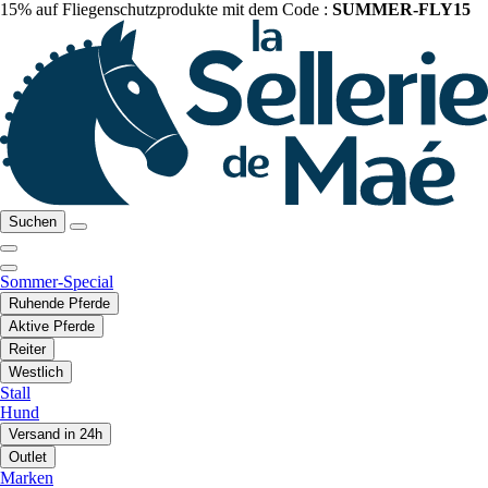
15% auf Fliegenschutzprodukte mit dem Code :
SUMMER-FLY15
Suchen
Sommer-Special
Ruhende Pferde
Aktive Pferde
Reiter
Westlich
Stall
Hund
Versand in 24h
Outlet
Marken