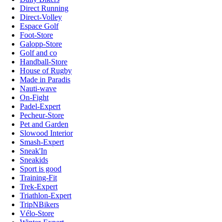
Direct Running
Direct-Volley
Espace Golf
Foot-Store
Galopp-Store
Golf and co
Handball-Store
House of Rugby
Made in Paradis
Nauti-wave
On-Fight
Padel-Expert
Pecheur-Store
Pet and Garden
Slowood Interior
Smash-Expert
Sneak'In
Sneakids
Sport is good
Training-Fit
Trek-Expert
Triathlon-Expert
TripNBikers
Vélo-Store