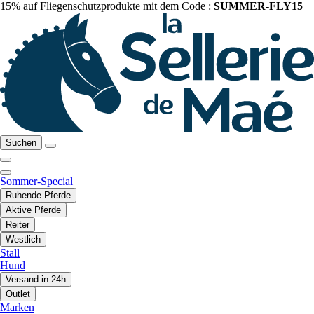
15% auf Fliegenschutzprodukte mit dem Code :
SUMMER-FLY15
Suchen
Sommer-Special
Ruhende Pferde
Aktive Pferde
Reiter
Westlich
Stall
Hund
Versand in 24h
Outlet
Marken