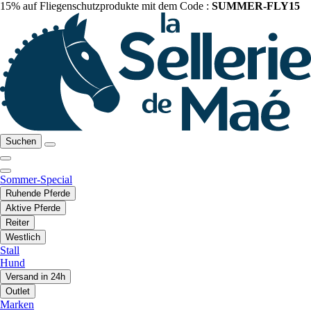
15% auf Fliegenschutzprodukte mit dem Code :
SUMMER-FLY15
Suchen
Sommer-Special
Ruhende Pferde
Aktive Pferde
Reiter
Westlich
Stall
Hund
Versand in 24h
Outlet
Marken