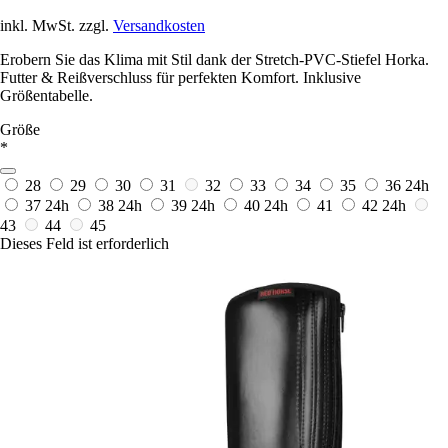
inkl. MwSt. zzgl.
Versandkosten
Erobern Sie das Klima mit Stil dank der Stretch-PVC-Stiefel Horka.
Futter & Reißverschluss für perfekten Komfort. Inklusive
Größentabelle.
Größe
*
28
29
30
31
32
33
34
35
36
24h
37
24h
38
24h
39
24h
40
24h
41
42
24h
43
44
45
Dieses Feld ist erforderlich