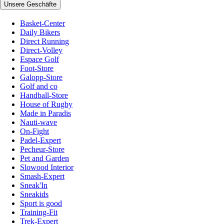
Unsere Geschäfte
Basket-Center
Daily Bikers
Direct Running
Direct-Volley
Espace Golf
Foot-Store
Galopp-Store
Golf and co
Handball-Store
House of Rugby
Made in Paradis
Nauti-wave
On-Fight
Padel-Expert
Pecheur-Store
Pet and Garden
Slowood Interior
Smash-Expert
Sneak'In
Sneakids
Sport is good
Training-Fit
Trek-Expert