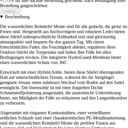
+7,73 €
für Ihre nächste Bestellung geschenkt
Nach Bestätigung Ihrer
Bestellung gutgeschrieben
Loading...
Beschreibung
Die wasserdichten Reitstiefel Monte sind für alle gedacht, die gerne im
Freien sind. Hergestellt aus hochwertigem und robustem Leder bieten
diese Stiefel außergewöhnliche Haltbarkeit und sind gleichzeitig
atmungsaktiv und bequem für den ganzen Tag. Mit einem
fortschrittlichen Futter, das Feuchtigkeit ableitet, regulieren diese
Outdoor-Stiefel die Temperatur und halten Ihre Füße bei allen
Bedingungen trocken. Die integrierte HydroGuard-Membran bietet
einen wasserdichten Schutz von 360˚.
Entwickelt mit einer Hybrid-Sohle, bieten diese Stiefel überragenden
Halt auf unterschiedlichem Terrain, während der für Steigbügel
geeignete Absatz einen nahtlosen Wechsel vom Boden auf den Sattel
ermöglicht. Die Innensohle ist mit einer doppelten Dichte
Schaumstoffpolsterung ausgestattet, die anatomische Unterstützung
bietet, um Müdigkeit der Füße zu reduzieren und den Langzeitkomfort
zu verbessern.
Abgerundet mit eleganten Kontrastnähten, einer verstellbaren
seitlichen Schlaufe und einer charakteristischen PE-Metallmarkierung,
sind die wasserdichten Reitstiefel Monte die perfekte Fusion aus