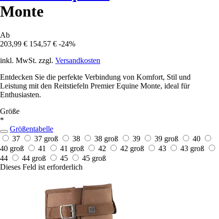
Monte
Ab
203,99 €
154,57 €
-24%
inkl. MwSt. zzgl.
Versandkosten
Entdecken Sie die perfekte Verbindung von Komfort, Stil und
Leistung mit den Reitstiefeln Premier Equine Monte, ideal für
Enthusiasten.
Größe
*
Größentabelle
37
37 groß
38
38 groß
39
39 groß
40
40 groß
41
41 groß
42
42 groß
43
43 groß
44
44 groß
45
45 groß
Dieses Feld ist erforderlich