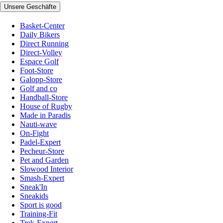
Unsere Geschäfte
Basket-Center
Daily Bikers
Direct Running
Direct-Volley
Espace Golf
Foot-Store
Galopp-Store
Golf and co
Handball-Store
House of Rugby
Made in Paradis
Nauti-wave
On-Fight
Padel-Expert
Pecheur-Store
Pet and Garden
Slowood Interior
Smash-Expert
Sneak'In
Sneakids
Sport is good
Training-Fit
Trek-Expert