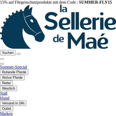
15% auf Fliegenschutzprodukte mit dem Code :
SUMMER-FLY15
Suchen
Sommer-Special
Ruhende Pferde
Aktive Pferde
Reiter
Westlich
Stall
Hund
Versand in 24h
Outlet
Marken