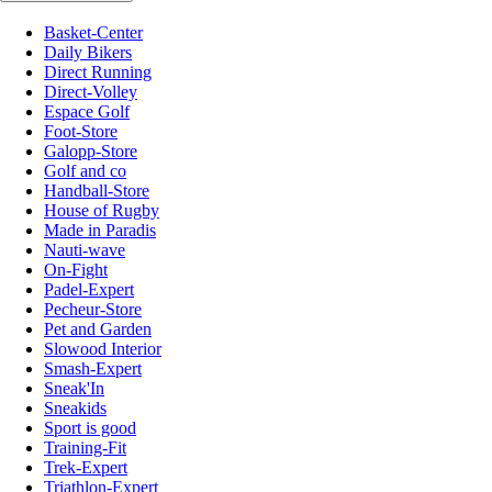
Basket-Center
Daily Bikers
Direct Running
Direct-Volley
Espace Golf
Foot-Store
Galopp-Store
Golf and co
Handball-Store
House of Rugby
Made in Paradis
Nauti-wave
On-Fight
Padel-Expert
Pecheur-Store
Pet and Garden
Slowood Interior
Smash-Expert
Sneak'In
Sneakids
Sport is good
Training-Fit
Trek-Expert
Triathlon-Expert