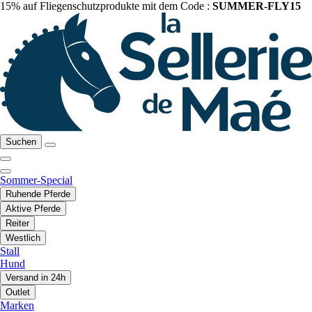
15% auf Fliegenschutzprodukte mit dem Code :
SUMMER-FLY15
Suchen
Sommer-Special
Ruhende Pferde
Aktive Pferde
Reiter
Westlich
Stall
Hund
Versand in 24h
Outlet
Marken