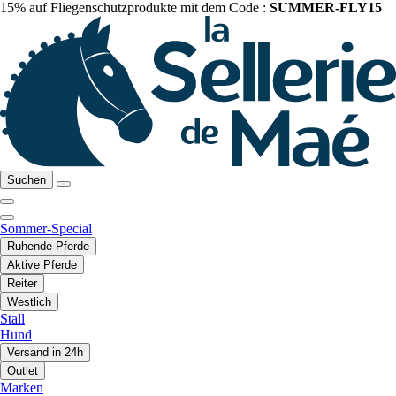
15% auf Fliegenschutzprodukte mit dem Code :
SUMMER-FLY15
Suchen
Sommer-Special
Ruhende Pferde
Aktive Pferde
Reiter
Westlich
Stall
Hund
Versand in 24h
Outlet
Marken