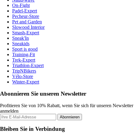
On-Fight
Padel-Expert
Pecheur-Store
Pet and Garden
Slowood Interior
Smash-Expert
Sneak'In
Sneakids
Sport is good
Training-Fit
Trek-Expert
Triathlon-Expert
TripNBikers
Vélo-Store
Winter-Expert
Abonnieren Sie unseren Newsletter
Profitieren Sie von 10% Rabatt, wenn Sie sich für unseren Newsletter
anmelden
Abonnieren
Bleiben Sie in Verbindung