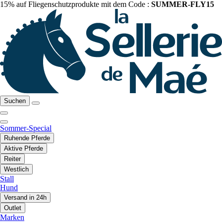
15% auf Fliegenschutzprodukte mit dem Code :
SUMMER-FLY15
Suchen
Sommer-Special
Ruhende Pferde
Aktive Pferde
Reiter
Westlich
Stall
Hund
Versand in 24h
Outlet
Marken