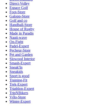
Direct-Volley
Espace Golf
Foot-Store
Galopp-Store
Golf and co
Handball-Store
House of Rugby
Made in Paradis
Nauti-wave
On-Fight
Padel-Expert
Pecheur-Store
Pet and Garden
Slowood Interior
Smash-Expert
Sneak'In
Sneakids
Sport is good
Training-Fit
Trek-Expert
Triathlon-Expert
TripNBikers
Vélo-Store
Winter-Expert