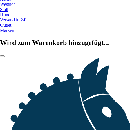
Westlich
Stall
Hund
Versand in 24h
Outlet
Marken
Wird zum Warenkorb hinzugefügt...