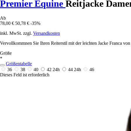
Premier Equine
Reitjacke Dame
Ab
78,00 €
50,78 €
-35%
inkl. MwSt. zzgl.
Versandkosten
Vervollkommnen Sie Ihren Reiterstil mit der leichten Jacke Franca von
Größe
*
Größentabelle
36
38
40
42
24h
44
24h
46
Dieses Feld ist erforderlich