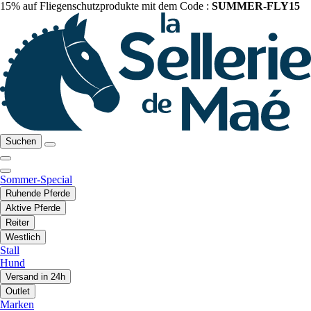
15% auf Fliegenschutzprodukte mit dem Code :
SUMMER-FLY15
Suchen
Sommer-Special
Ruhende Pferde
Aktive Pferde
Reiter
Westlich
Stall
Hund
Versand in 24h
Outlet
Marken