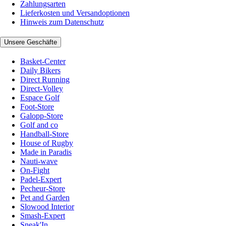
Zahlungsarten
Lieferkosten und Versandoptionen
Hinweis zum Datenschutz
Unsere Geschäfte
Basket-Center
Daily Bikers
Direct Running
Direct-Volley
Espace Golf
Foot-Store
Galopp-Store
Golf and co
Handball-Store
House of Rugby
Made in Paradis
Nauti-wave
On-Fight
Padel-Expert
Pecheur-Store
Pet and Garden
Slowood Interior
Smash-Expert
Sneak'In