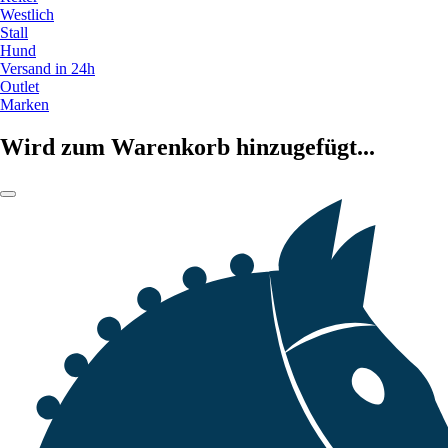
Westlich
Stall
Hund
Versand in 24h
Outlet
Marken
Wird zum Warenkorb hinzugefügt...