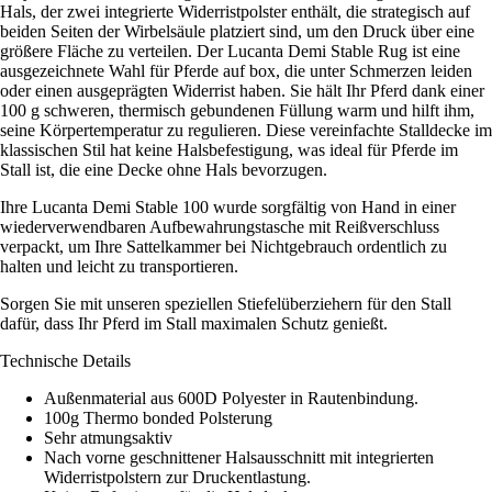
Hals, der zwei integrierte Widerristpolster enthält, die strategisch auf
beiden Seiten der Wirbelsäule platziert sind, um den Druck über eine
größere Fläche zu verteilen. Der Lucanta Demi Stable Rug ist eine
ausgezeichnete Wahl für Pferde auf box, die unter Schmerzen leiden
oder einen ausgeprägten Widerrist haben. Sie hält Ihr Pferd dank einer
100 g schweren, thermisch gebundenen Füllung warm und hilft ihm,
seine Körpertemperatur zu regulieren. Diese vereinfachte Stalldecke im
klassischen Stil hat keine Halsbefestigung, was ideal für Pferde im
Stall ist, die eine Decke ohne Hals bevorzugen.
Ihre Lucanta Demi Stable 100 wurde sorgfältig von Hand in einer
wiederverwendbaren Aufbewahrungstasche mit Reißverschluss
verpackt, um Ihre Sattelkammer bei Nichtgebrauch ordentlich zu
halten und leicht zu transportieren.
Sorgen Sie mit unseren speziellen Stiefelüberziehern für den Stall
dafür, dass Ihr Pferd im Stall maximalen Schutz genießt.
Technische Details
Außenmaterial aus 600D Polyester in Rautenbindung.
100g Thermo bonded Polsterung
Sehr atmungsaktiv
Nach vorne geschnittener Halsausschnitt mit integrierten
Widerristpolstern zur Druckentlastung.