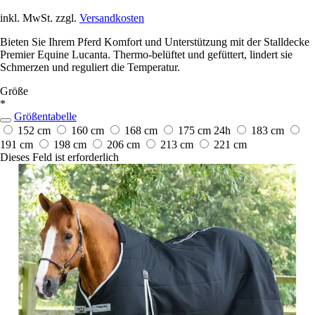
inkl. MwSt. zzgl.
Versandkosten
Bieten Sie Ihrem Pferd Komfort und Unterstützung mit der Stalldecke
Premier Equine Lucanta. Thermo-belüftet und gefüttert, lindert sie
Schmerzen und reguliert die Temperatur.
Größe
*
Größentabelle
152 cm
160 cm
168 cm
175 cm
24h
183 cm
191 cm
198 cm
206 cm
213 cm
221 cm
Dieses Feld ist erforderlich