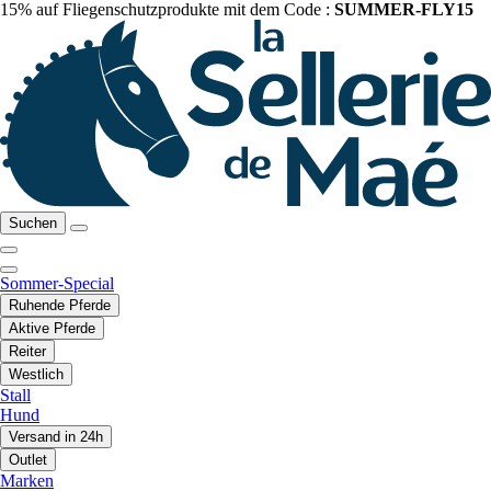
15% auf Fliegenschutzprodukte mit dem Code :
SUMMER-FLY15
Suchen
Sommer-Special
Ruhende Pferde
Aktive Pferde
Reiter
Westlich
Stall
Hund
Versand in 24h
Outlet
Marken