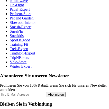
Nauti-wave
On-Fight
Padel-Expert
Pecheur-Store
Pet and Garden
Slowood Interior
Smash-Expert
Sneak'In
Sneakids
Sport is good
Training-Fit
Trek-Expert
Triathlon-Expert
TripNBikers
Vélo-Store
Winter-Expert
Abonnieren Sie unseren Newsletter
Profitieren Sie von 10% Rabatt, wenn Sie sich für unseren Newsletter
anmelden
Abonnieren
Bleiben Sie in Verbindung