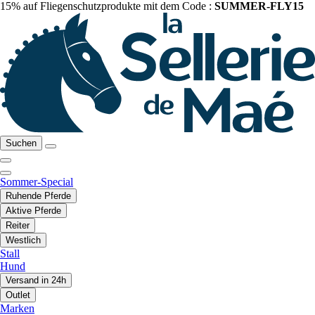
15% auf Fliegenschutzprodukte mit dem Code :
SUMMER-FLY15
Suchen
Sommer-Special
Ruhende Pferde
Aktive Pferde
Reiter
Westlich
Stall
Hund
Versand in 24h
Outlet
Marken