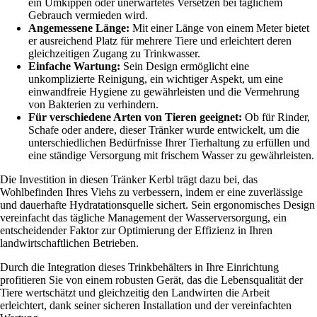
ein Umkippen oder unerwartetes Versetzen bei täglichem
Gebrauch vermieden wird.
Angemessene Länge:
Mit einer Länge von einem Meter bietet
er ausreichend Platz für mehrere Tiere und erleichtert deren
gleichzeitigen Zugang zu Trinkwasser.
Einfache Wartung:
Sein Design ermöglicht eine
unkomplizierte Reinigung, ein wichtiger Aspekt, um eine
einwandfreie Hygiene zu gewährleisten und die Vermehrung
von Bakterien zu verhindern.
Für verschiedene Arten von Tieren geeignet:
Ob für Rinder,
Schafe oder andere, dieser Tränker wurde entwickelt, um die
unterschiedlichen Bedürfnisse Ihrer Tierhaltung zu erfüllen und
eine ständige Versorgung mit frischem Wasser zu gewährleisten.
Die Investition in diesen Tränker Kerbl trägt dazu bei, das
Wohlbefinden Ihres Viehs zu verbessern, indem er eine zuverlässige
und dauerhafte Hydratationsquelle sichert. Sein ergonomisches Design
vereinfacht das tägliche Management der Wasserversorgung, ein
entscheidender Faktor zur Optimierung der Effizienz in Ihren
landwirtschaftlichen Betrieben.
Durch die Integration dieses Trinkbehälters in Ihre Einrichtung
profitieren Sie von einem robusten Gerät, das die Lebensqualität der
Tiere wertschätzt und gleichzeitig den Landwirten die Arbeit
erleichtert, dank seiner sicheren Installation und der vereinfachten