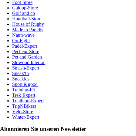
Foot-Store
Galopp-Store
Golf and co
Handball-Store
House of Rugby
Made in Paradis
Nauti-wave
On-Fight
Padel-Expert
Pecheur-Store
Pet and Garden
Slowood Interior
Smash-Expert
Sneak'In
Sneakids
Sport is good
Training-Fit
Trek-Expert
Triathlon-Expert
TripNBikers
Vélo-Store
Winter-Expert
Abonnieren Sie unseren Newsletter