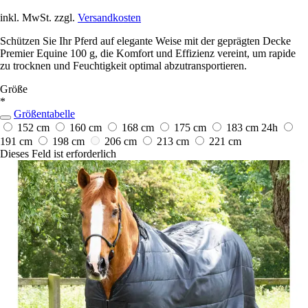
inkl. MwSt. zzgl.
Versandkosten
Schützen Sie Ihr Pferd auf elegante Weise mit der geprägten Decke
Premier Equine 100 g, die Komfort und Effizienz vereint, um rapide
zu trocknen und Feuchtigkeit optimal abzutransportieren.
Größe
*
Größentabelle
152 cm
160 cm
168 cm
175 cm
183 cm
24h
191 cm
198 cm
206 cm
213 cm
221 cm
Dieses Feld ist erforderlich