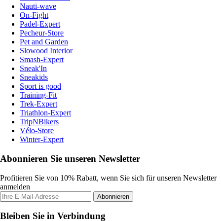
Nauti-wave
On-Fight
Padel-Expert
Pecheur-Store
Pet and Garden
Slowood Interior
Smash-Expert
Sneak'In
Sneakids
Sport is good
Training-Fit
Trek-Expert
Triathlon-Expert
TripNBikers
Vélo-Store
Winter-Expert
Abonnieren Sie unseren Newsletter
Profitieren Sie von 10% Rabatt, wenn Sie sich für unseren Newsletter
anmelden
Abonnieren
Bleiben Sie in Verbindung