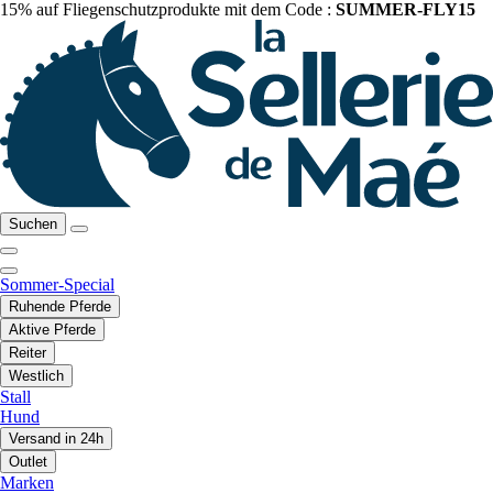
15% auf Fliegenschutzprodukte mit dem Code :
SUMMER-FLY15
Suchen
Sommer-Special
Ruhende Pferde
Aktive Pferde
Reiter
Westlich
Stall
Hund
Versand in 24h
Outlet
Marken