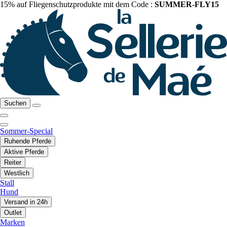
15% auf Fliegenschutzprodukte mit dem Code :
SUMMER-FLY15
Suchen
Sommer-Special
Ruhende Pferde
Aktive Pferde
Reiter
Westlich
Stall
Hund
Versand in 24h
Outlet
Marken