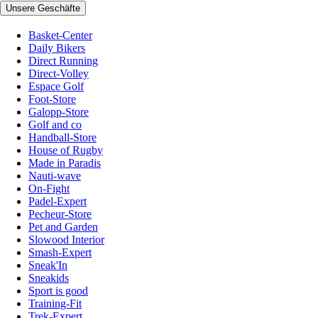
Unsere Geschäfte
Basket-Center
Daily Bikers
Direct Running
Direct-Volley
Espace Golf
Foot-Store
Galopp-Store
Golf and co
Handball-Store
House of Rugby
Made in Paradis
Nauti-wave
On-Fight
Padel-Expert
Pecheur-Store
Pet and Garden
Slowood Interior
Smash-Expert
Sneak'In
Sneakids
Sport is good
Training-Fit
Trek-Expert