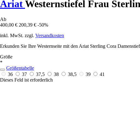
Ariat
Westernstiefel Frau Sterli
Ab
400,00 €
200,39 €
-50%
inkl. MwSt. zzgl.
Versandkosten
Erkunden Sie Ihre Westernseite mit den Ariat Sterling Cora Damenstie
Größe
*
Größentabelle
36
37
37,5
38
38,5
39
41
Dieses Feld ist erforderlich