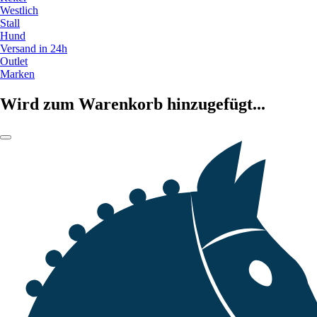
Westlich
Stall
Hund
Versand in 24h
Outlet
Marken
Wird zum Warenkorb hinzugefügt...