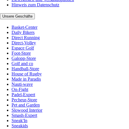
Hinweis zum Datenschutz
Unsere Geschäfte
Basket-Center
Daily Bikers
Direct Running
Direct-Volley
Espace Golf
Foot-Store
Galopp-Store
Golf and co
Handball-Store
House of Rugby
Made in Paradis
Nauti-wave
On-Fight
Padel-Expert
Pecheur-Store
Pet and Garden
Slowood Interior
Smash-Expert
Sneak'In
Sneakids