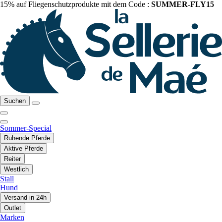
15% auf Fliegenschutzprodukte mit dem Code :
SUMMER-FLY15
Suchen
Sommer-Special
Ruhende Pferde
Aktive Pferde
Reiter
Westlich
Stall
Hund
Versand in 24h
Outlet
Marken