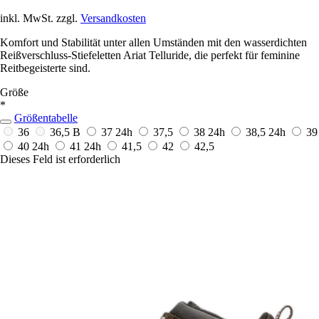
inkl. MwSt. zzgl.
Versandkosten
Komfort und Stabilität unter allen Umständen mit den wasserdichten
Reißverschluss-Stiefeletten Ariat Telluride, die perfekt für feminine
Reitbegeisterte sind.
Größe
*
Größentabelle
36
36,5 B
37
24h
37,5
38
24h
38,5
24h
39
40
24h
41
24h
41,5
42
42,5
Dieses Feld ist erforderlich